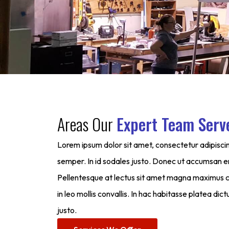
Areas Our
Expert Team Serv
Lorem ipsum dolor sit amet, consectetur adipiscing
semper. In id sodales justo. Donec ut accumsan er
Pellentesque at lectus sit amet magna maximus co
in leo mollis convallis. In hac habitasse platea dic
justo.