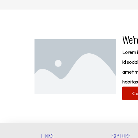
We'r
Lorem i
id soda
amet ma
habitas
Ca
LINKS
EXPLORE