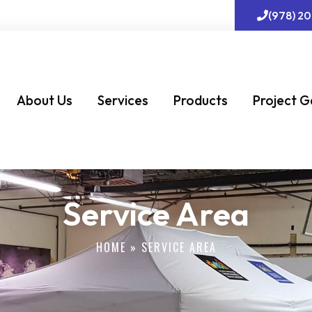
(978) 2
About Us
Services
Products
Project G
Service Area
HOME
»
SERVICE AREA