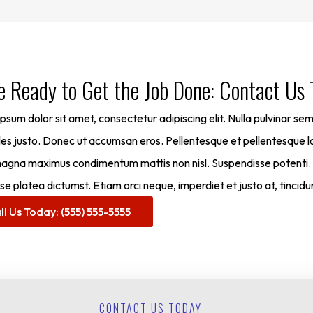
e Ready to Get the Job Done: Contact Us
psum dolor sit amet, consectetur adipiscing elit. Nulla pulvinar se
les justo. Donec ut accumsan eros. Pellentesque et pellentesque lo
gna maximus condimentum mattis non nisl. Suspendisse potenti. Duis
se platea dictumst. Etiam orci neque, imperdiet et justo at, tincidun
ll Us Today: (555) 555-5555
CONTACT US TODAY