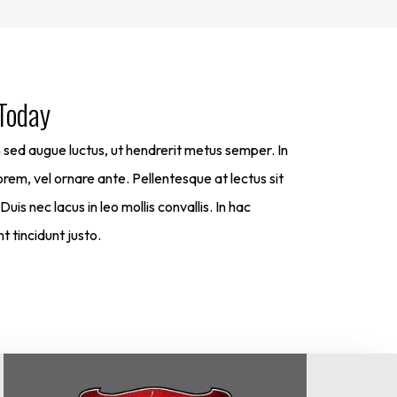
 Today
m sed augue luctus, ut hendrerit metus semper. In
rem, vel ornare ante. Pellentesque at lectus sit
 nec lacus in leo mollis convallis. In hac
t tincidunt justo.