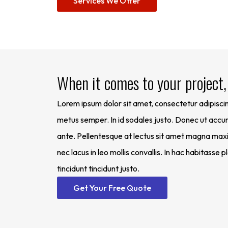
Services We Offer
When it comes to your project,
Lorem ipsum dolor sit amet, consectetur adipiscing
metus semper. In id sodales justo. Donec ut accu
ante. Pellentesque at lectus sit amet magna maxi
nec lacus in leo mollis convallis. In hac habitasse 
tincidunt tincidunt justo.
Get Your Free Quote