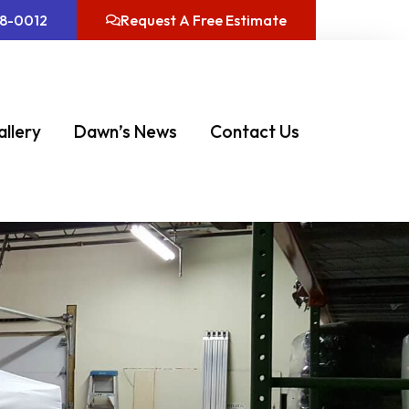
08-0012
Request A Free Estimate
allery
Dawn’s News
Contact Us